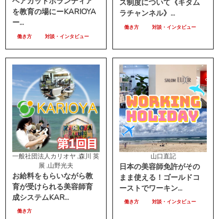
ヘアカットボランティア
ス制度について《キタム
を教育の場にーKARIOYA
ラチャンネル》...
ー...
働き方
対談・インタビュー
働き方
対談・インタビュー
一般社団法人カリオヤ ,森川 英
山口直記
展 ,山野光夫
日本の美容師免許がその
お給料をもらいながら教
まま使える！ゴールドコ
育が受けられる美容師育
ーストでワーキン...
成システムKAR...
働き方
対談・インタビュー
働き方