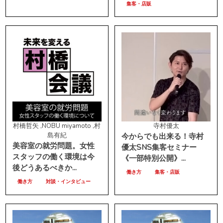
集客・店販
村橋哲矢 ,NOBU miyamoto ,村
寺村優太
島有紀
今からでも出来る！寺村
美容室の就労問題。女性
優太SNS集客セミナー
スタッフの働く環境は今
《一部特別公開》...
後どうあるべきか...
働き方
集客・店販
働き方
対談・インタビュー