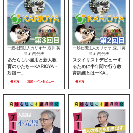
一般社団法人カリオヤ ,森川 英
一般社団法人カリオヤ ,森川 英
展 ,山野光夫
展 ,山野光夫
あたらしい雇用と新人教
スタイリストデビューす
育のかたちーKARIOYA・
るために半年間で行う教
対談ー...
育訓練とはーKA...
働き方
対談・インタビュー
働き方