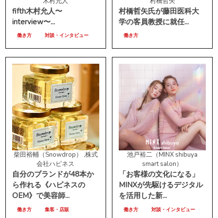
木村允人
村橋哲矢
fifth木村允人〜
村橋哲矢氏が藤田医科大
interview〜...
学の客員教授に就任...
働き方
対談・インタビュー
働き方
柴田裕輔（Snowdrop） ,株式
池戸裕二（MINX shibuya
会社ハピネス
smart salon）
自分のブランドが48本か
「お客様の文化になる」
ら作れる《ハピネスの
MINXが先駆けるデジタル
OEM》で美容師...
を活用した新...
働き方
集客・店販
働き方
対談・インタビュー