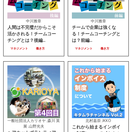
中川雅章
中川雅章
人間は不完璧だからこそ
チームで企業は強くな
活かされる！チームコー
る！チームコーチングと
チングとは？後編...
は？前編...
マネジメント
働き方
マネジメント
働き方
一般社団法人カリオヤ ,森川 英
北村嘉崇 ,IKKO
展 ,山野光夫
これから始まるインボイ