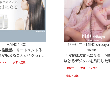
HAHONICO
池戸裕二（MINX shibuya 
本格酸熱トリートメント体
salon）
が収まることが『クセ』...
「お客様の文化になる」MI
駆けるデジタルを活用した新.
メント
集客・店販
働き方
対談・インタビュー
集客・店販