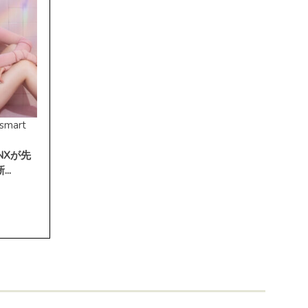
smart
NXが先
..