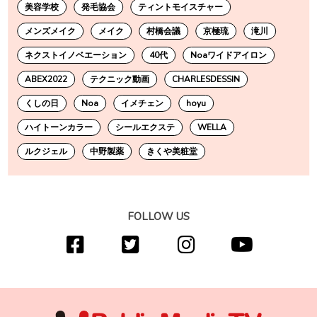
美容学校
発毛協会
ティントモイスチャー
メンズメイク
メイク
村橋会議
京極琉
滝川
ネクストイノベエーション
40代
Noaワイドアイロン
ABEX2022
テクニック動画
CHARLESDESSIN
くしの日
Noa
イメチェン
hoyu
ハイトーンカラー
シールエクステ
WELLA
ルクジェル
中野製薬
きくや美粧堂
FOLLOW US