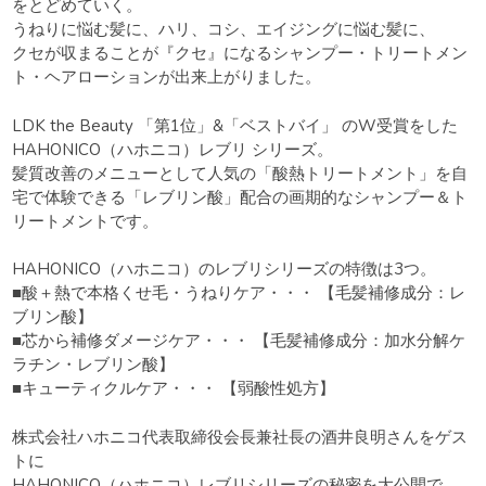
をとどめていく。
うねりに悩む髪に、ハリ、コシ、エイジングに悩む髪に、
クセが収まることが『クセ』になるシャンプー・トリートメン
ト・ヘアローションが出来上がりました。
LDK the Beauty 「第1位」&「ベストバイ」 のW受賞をした
HAHONICO（ハホニコ）レブリ シリーズ。
髪質改善のメニューとして人気の「酸熱トリートメント」を自
宅で体験できる「レブリン酸」配合の画期的なシャンプー＆ト
リートメントです。
HAHONICO（ハホニコ）のレブリシリーズの特徴は3つ。
■酸＋熱で本格くせ毛・うねりケア・・・ 【毛髪補修成分：レ
ブリン酸】
■芯から補修ダメージケア・・・ 【毛髪補修成分：加水分解ケ
ラチン・レブリン酸】
■キューティクルケア・・・ 【弱酸性処方】
株式会社ハホニコ代表取締役会長兼社長の酒井良明さんをゲス
トに
HAHONICO（ハホニコ）レブリシリーズの秘密を大公開で