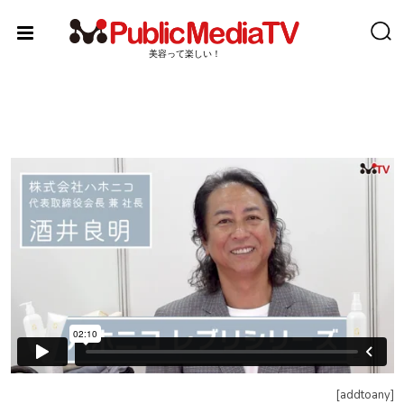
Skip
to
content
美容って楽しい！
[addtoany]