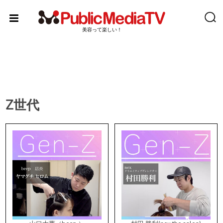
Skip
to
content
美容って楽しい！
Z世代