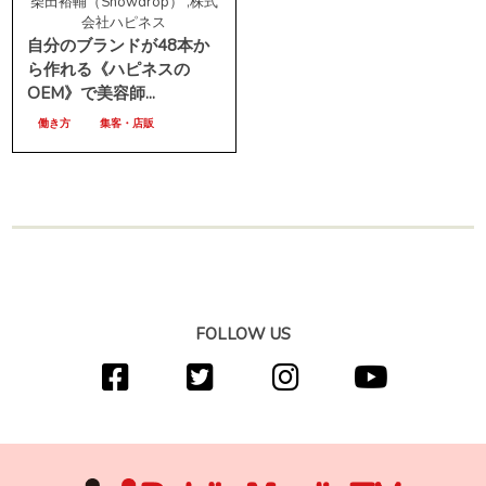
柴田裕輔（Snowdrop） ,株式
会社ハピネス
自分のブランドが48本か
ら作れる《ハピネスの
OEM》で美容師...
働き方
集客・店販
FOLLOW US