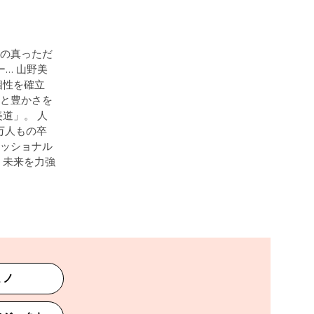
化の真っただ
ー… 山野美
個性を確立
望と豊かさを
道」。 人
万人もの卒
ェッショナル
 未来を力強
ミノ