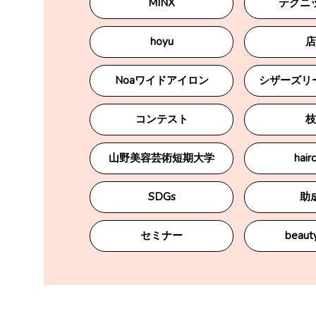
MINX
テクニ
hoyu
店
Noaワイドアイロン
シザーズリーグ
コンテスト
枝
山野美容芸術短期大学
hair
SDGs
助
セミナー
beauty