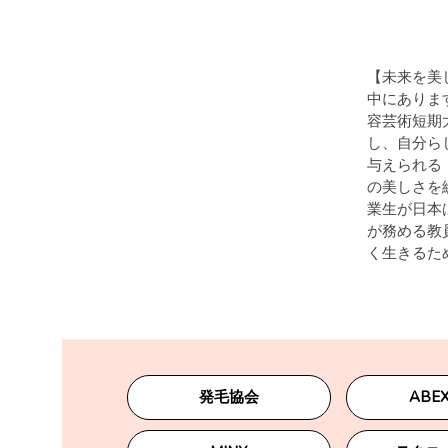
【未来を美
中にありま
容芸術短期
し、自分ら
与えられる
の美しさを
業生が日本
が務める教
く生きるた
発毛協会
ABEX