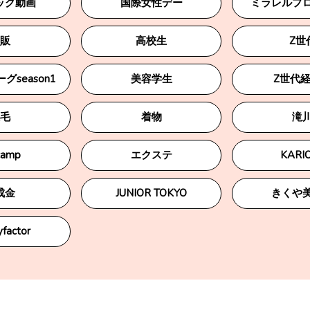
ック動画
国際女性デー
ミラレルプ
販
高校生
Z世
season1
美容学生
Z世代
毛
着物
滝
camp
エクステ
KARI
成金
JUNIOR TOKYO
きくや
factor