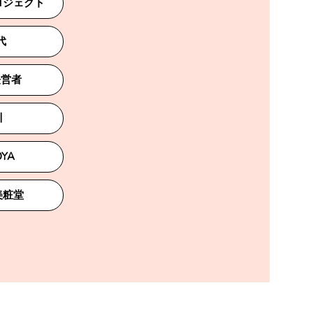
ロジェクト
代
経営者
川
OYA
美粧堂