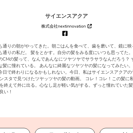
サイエンスアクア
株式会社nextinnovation
も通りの朝がやってきた。朝ごはんを食べて、歯を磨いて、鏡に映る
も通りの私だ。 髪をとかす。自分の髪をみる度にいつも思ってた。
のCMの髪って、なんであんなにツヤツヤでサラサラなんだろう？ 
な髪に憧れている。 あんなに綺麗なツヤツヤの髪になってみたい。
今日で終わりになるかもしれない。今日、私はサイエンスアクアの
インスタで見つけたツヤッツヤの髪の動画。 コレ！コレ！この髪に
イクを終えて外に出る。心なし足が軽い気がする。ずっと憧れていた
も良い！