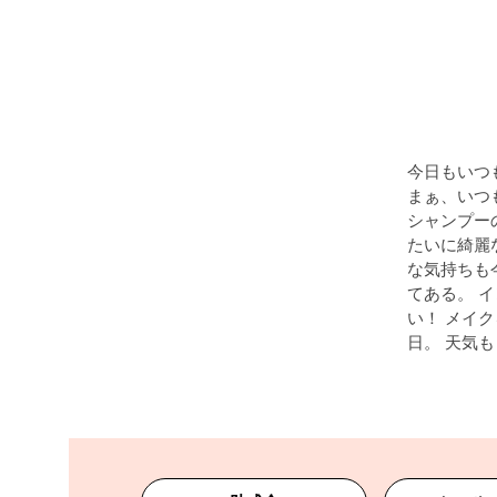
今日もいつ
まぁ、いつ
シャンプー
たいに綺麗
な気持ちも
てある。 
い！ メ
日。 天気