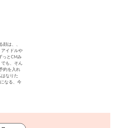
顔は、、
 アイドルや
ずっとCMみ
 でも、そん
予約を入れ
私はなりた
髪になる、今