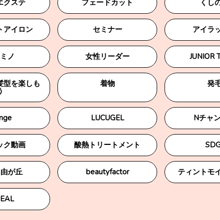
エクステ
フェードカット
くし
トアイロン
セミナー
アイラ
ミノ
女性リーダー
JUNIOR 
髪型を楽しも
着物
発
う
nge
LUCUGEL
Nチャ
ック動画
酸熱トリートメント
SDG
自由が丘
beautyfactor
ティントモ
EAL