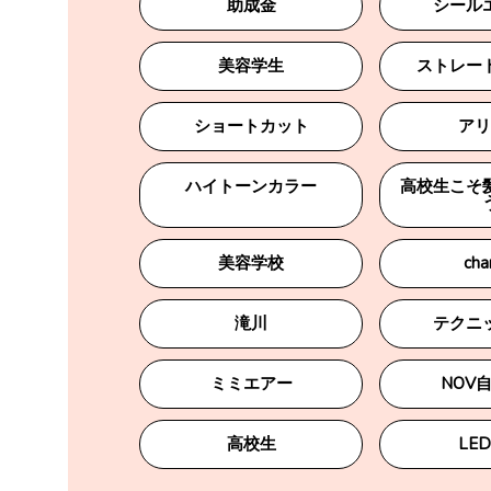
助成金
シール
美容学生
ストレー
ショートカット
アリ
ハイトーンカラー
高校生こそ
美容学校
cha
滝川
テクニ
ミミエアー
NOV
高校生
LED