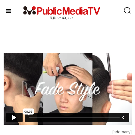
Skip
to
content
美容って楽しい！
[addtoany]