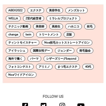
ABEX2022
エクステ
美容学生
メンズカット
WELLA
Z世代経営者
ミラレルプロジェクト
テクニック動画
美容師
高校生
ハホニコ
枝毛
change
twin
トリートメント
店販
ティントモイスチャー
Noa枝毛カットストレートアイロン
アイラッシュ
国際女性デー
ジェンダー
発毛協会
海外で働く
パーマ
シザーズリーグbeyond
フォトコンテスト
アリミノ
まつ毛エクステ
40代
Noaワイドアイロン
FOLLOW US