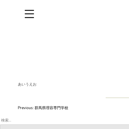
Skip
to
content
あいうえお
投
Previous:
群馬県理容専門学校
稿
検
索:
ナ