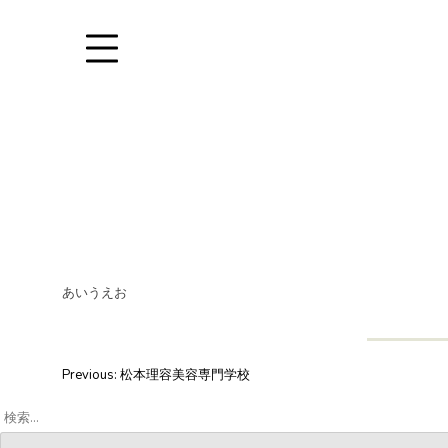
Skip
to
content
あいうえお
投
Previous:
松本理容美容専門学校
稿
検
索:
ナ