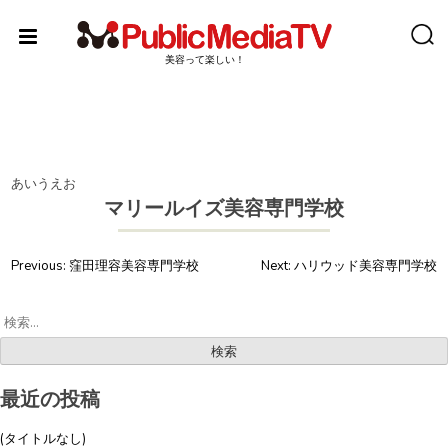
Skip
to
content
美容って楽しい！
あいうえお
マリールイズ美容専門学校
投
Previous:
窪田理容美容専門学校
Next:
ハリウッド美容専門学校
稿
検
ナ
索:
ビ
ゲ
最近の投稿
ー
(タイトルなし)
シ