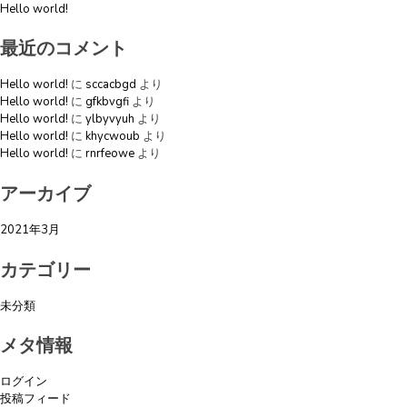
Hello world!
ョ
最近のコメント
ン
Hello world!
に
sccacbgd
より
Hello world!
に
gfkbvgfi
より
Hello world!
に
ylbyvyuh
より
Hello world!
に
khycwoub
より
Hello world!
に
rnrfeowe
より
アーカイブ
2021年3月
カテゴリー
未分類
メタ情報
ログイン
投稿フィード