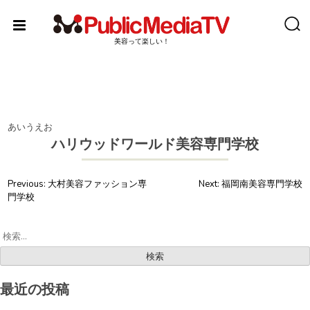
Skip
to
content
美容って楽しい！
あいうえお
ハリウッドワールド美容専門学校
投
Previous:
大村美容ファッション専
Next:
福岡南美容専門学校
門学校
稿
ナ
検
ビ
索:
ゲ
ー
最近の投稿
シ