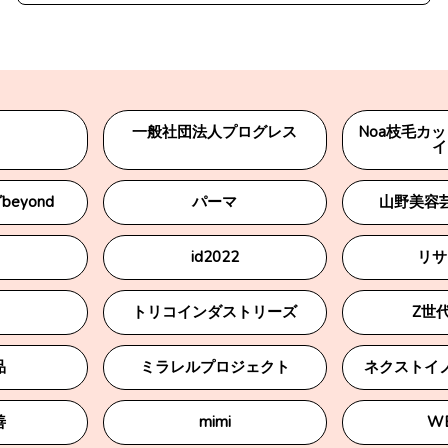
一般社団法人プログレス
Noa枝毛カ
イ
eyond
パーマ
山野美容
id2022
リサ
トリコインダストリーズ
Z世
品
ミラレルプロジェクト
ネクストイ
善
mimi
W