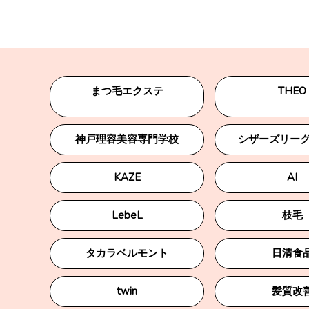
まつ毛エクステ
THEO
神戸理容美容専門学校
シザーズリーグb
KAZE
AI
LebeL
枝毛
タカラベルモント
日清食
twin
髪質改