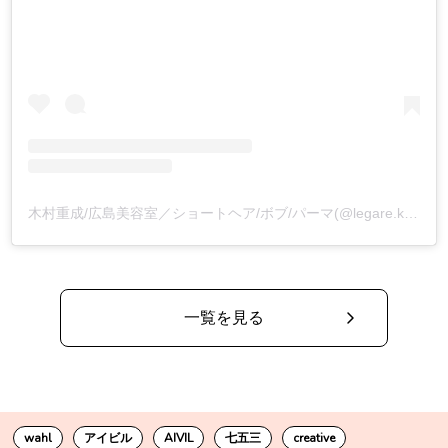
木村重成/広島美容室／ショートヘア/ボブ/パーマ(@legare.kimura)がシェアした投稿
一覧を見る
wahl
アイビル
AIVIL
七五三
creative