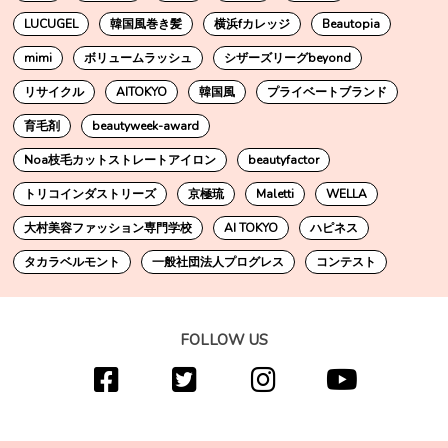
LUCUGEL
韓国風巻き髪
横浜fカレッジ
Beautopia
mimi
ボリュームラッシュ
シザーズリーグbeyond
リサイクル
AITOKYO
韓国風
プライベートブランド
育毛剤
beautyweek-award
Noa枝毛カットストレートアイロン
beautyfactor
トリコインダストリーズ
京極琉
Maletti
WELLA
大村美容ファッション専門学校
AI TOKYO
ハピネス
タカラベルモント
一般社団法人プログレス
コンテスト
FOLLOW US