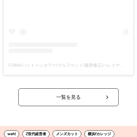
FUMA/ハイトーンカラー/ウルフカット/履歴修正/バレイヤージュ/渋谷/(@fuma_0_8___)がシェアした投稿
一覧を見る
wahl
Z世代経営者
メンズカット
横浜fカレッジ