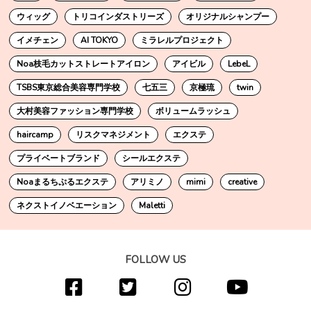
ウィッグ
トリコインダストリーズ
オリジナルシャンプー
イメチェン
AI TOKYO
ミラレルプロジェクト
Noa枝毛カットストレートアイロン
アイビル
LebeL
TSBS東京総合美容専門学校
七五三
京極琉
twin
大村美容ファッション専門学校
ボリュームラッシュ
haircamp
リスクマネジメント
エクステ
プライベートブランド
シールエクステ
Noaまるちぷるエクステ
アリミノ
mimi
creative
ネクストイノベエーション
Maletti
FOLLOW US