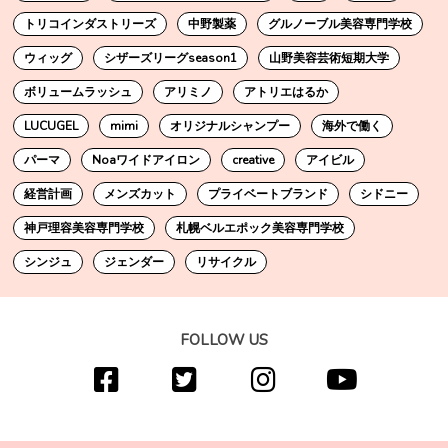
トリコインダストリーズ
中野製薬
グルノーブル美容専門学校
ウィッグ
シザーズリーグseason1
山野美容芸術短期大学
ボリュームラッシュ
アリミノ
アトリエはるか
LUCUGEL
mimi
オリジナルシャンプー
海外で働く
パーマ
Noaワイドアイロン
creative
アイビル
経営計画
メンズカット
プライベートブランド
シドニー
神戸理容美容専門学校
札幌ベルエポック美容専門学校
シンジュ
ジェンダー
リサイクル
FOLLOW US