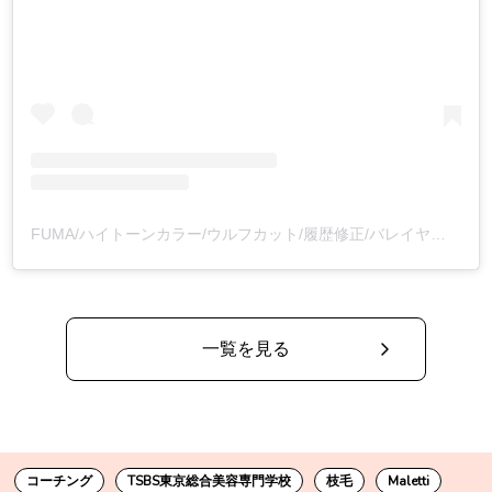
FUMA/ハイトーンカラー/ウルフカット/履歴修正/バレイヤージュ/渋谷/(@fuma_0_8___)がシェアした投稿
一覧を見る
コーチング
TSBS東京総合美容専門学校
枝毛
Maletti