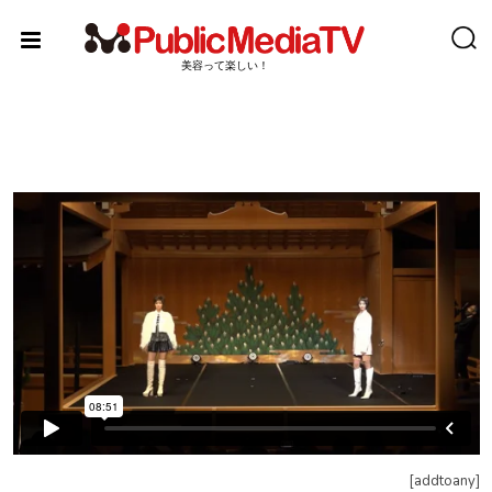
Skip
to
content
美容って楽しい！
[addtoany]