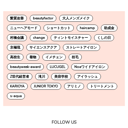
髪質改善
beautyfactor
大人メンズメイク
ニューヘアモード
ショートカット
haircamp
助成金
村橋会議
change
ティントモイスチャー
くしの日
京極琉
サイエンスアクア
ストレートアイロン
高校生
着物
イメチェン
枝毛
beautyweek-award
LUCUGEL
Noaワイドアイロン
Z世代経営者
滝川
美容学校
アイラッシュ
KARIOYA
JUNIOR TOKYO
アリミノ
トリートメント
s-aqua
FOLLOW US